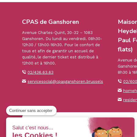
CPAS de Ganshoren
Maiso
Heydek
Avenue Charles-Quint, 30-32 – 1083
Paul F
Ganshoren. Du lundi au vendredi. 08h30-
12h30 / 13h00-16h30. Pour le confort de
flats)
tous et afin de garantir un accueil de
qualité, le dernier ticket est distribué à
Avenue de
12h00 et à 16h00.
Ganshoren
02/436.63.63
8h30 à 16
servicesocial@cpasganshoren.brussels
02/600
homehe
reside
Continuer sans accepter
Salut c'est nous...
les Cookies !