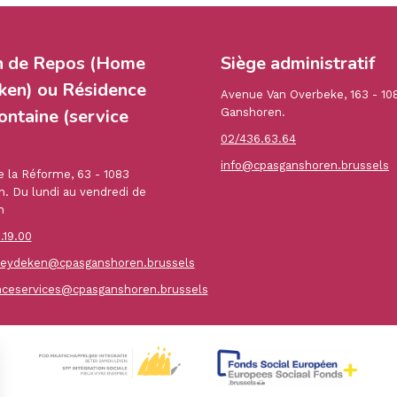
n de Repos (Home
Siège administratif
en) ou Résidence
Avenue Van Overbeke, 163 - 10
ontaine (service
Ganshoren.
02/436.63.64
info@cpasganshoren.brussels
 la Réforme, 63 - 1083
. Du lundi au vendredi de
h
.19.00
ydeken@cpasganshoren.brussels
nceservices@cpasganshoren.brussels