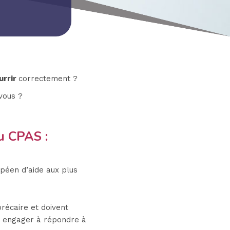
urrir
correctement ?
vous ?
u CPAS :
opéen d’aide aux plus
récaire et doivent
us engager à répondre à