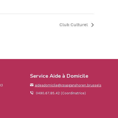
Club Culturel
Service Aide à Domicile
83
aideadomicile@cpasganshoren.brussels
0490.67.85.42 (Coordinatrice)