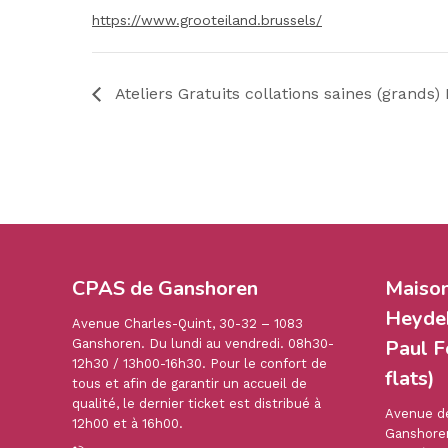
https://www.grooteiland.brussels/
Ateliers Gratuits collations saines (grands)
CPAS de Ganshoren
Maiso
Heydek
Avenue Charles-Quint, 30-32 – 1083
Paul F
Ganshoren. Du lundi au vendredi. 08h30-
12h30 / 13h00-16h30. Pour le confort de
flats)
tous et afin de garantir un accueil de
qualité, le dernier ticket est distribué à
Avenue de
12h00 et à 16h00.
Ganshoren