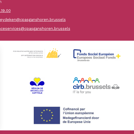
h
.19.00
ydeken@cpasganshoren.brussels
nceservices@cpasganshoren.brussels
ions