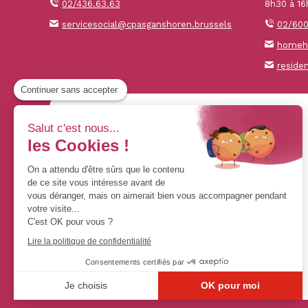
02/436.63.63
8h30 à 16
servicesocial@cpasganshoren.brussels
02/600
homehe
reside
Continuer sans accepter
Salut c'est nous...
les Cookies !
On a attendu d'être sûrs que le contenu
de ce site vous intéresse avant de
vous déranger, mais on aimerait bien vous accompagner pendant
votre visite...
C'est OK pour vous ?
Lire la politique de confidentialité
Consentements certifiés par
Je choisis
OK pour moi
Axeptio consent
Plateforme de Gestion du Consentement : Personnalisez vos Opt