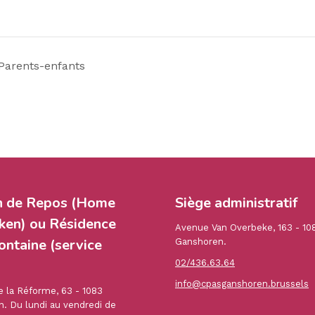
 Parents-enfants
n de Repos (Home
Siège administratif
en) ou Résidence
Avenue Van Overbeke, 163 - 10
ontaine (service
Ganshoren.
02/436.63.64
info@cpasganshoren.brussels
 la Réforme, 63 - 1083
. Du lundi au vendredi de