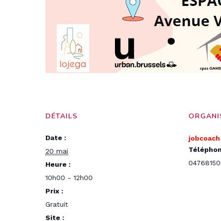
DÉTAILS
ORGANI
Date :
jobcoach
Télépho
20 mai
0476815
Heure :
10h00 - 12h00
Prix :
Gratuit
Site :