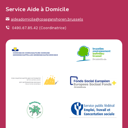
Service Aide à Domicile
aideadomicile@cpasganshoren.brussels
0490.67.85.42 (Coordinatrice)