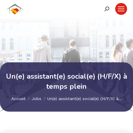
Recherche
:
Un(e) assistant(e) social(e) (H/F/X) à
temps plein
Vous êtes ici :
Accueil
Jobs
Un(e) assistant(e) social(e) (H/F/X) à…