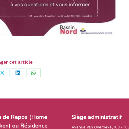
ger cet article
ger
Partager
Partager
Partager
sur
sur
sur
ook
X
LinkedIn
WhatsApp
n de Repos (Home
Siège administratif
en) ou Résidence
Avenue Van Overbeke, 163 - 10