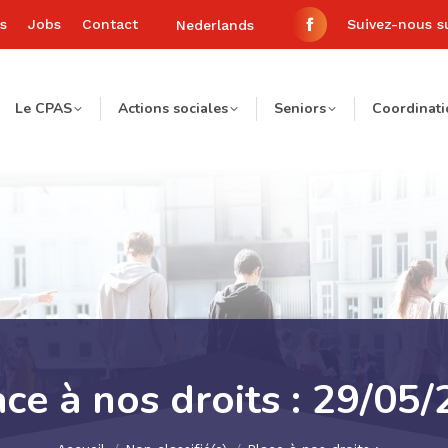
és
Jobs
Contact
Suivez-nous s
Nederlands
La
page
Le CPAS
Actions sociales
Seniors
Coordinati
Facebook
s'ouvre
dans
une
nouvelle
fenêtre
ce à nos droits : 29/05/
Vous êtes ici :