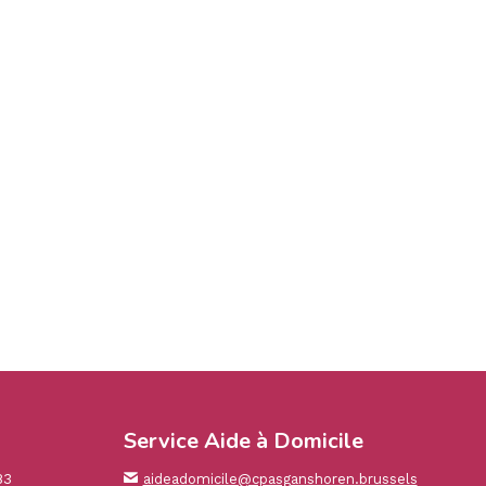
Service Aide à Domicile
83
aideadomicile@cpasganshoren.brussels