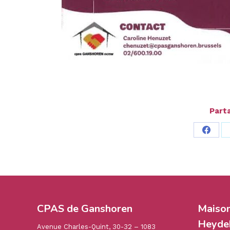
Parta
Parta
sur
Faceb
CPAS de Ganshoren
Maiso
Heydek
Avenue Charles-Quint, 30-32 – 1083