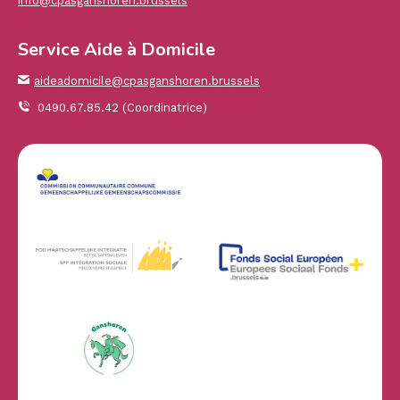
info@cpasganshoren.brussels
Service Aide à Domicile
aideadomicile@cpasganshoren.brussels
0490.67.85.42 (Coordinatrice)