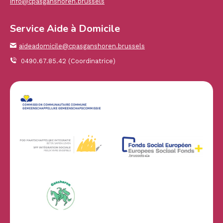
info@cpasganshoren.brussels
Service Aide à Domicile
aideadomicile@cpasganshoren.brussels
0490.67.85.42 (Coordinatrice)