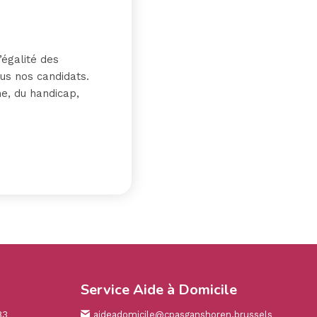
’égalité des
ous nos candidats.
e, du handicap,
Service Aide à Domicile
83
aideadomicile@cpasganshoren.brussels