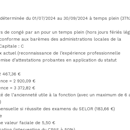
 déterminée du 01/07/2024 au 30/09/2024 à temps plein (37h
s de congé par an pour un temps plein (hors jours fériés lég
conforme aux barèmes des administrations locales de la
Capitale : C
x actuel (reconnaissance de l’expérience professionnelle
emise d’attestations probantes en application du statut
2 467,36 €
ence = 2 920,09 €
ence = 3 372,82 €
ité de l’ancienneté utile à la fonction (avec un maximum de 6
)
 mensuelle si réussite des examens du SELOR (183,66 €)
e
e valeur faciale de 5,50 €
sation (intervention du CPAS à 50%)