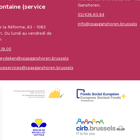
ontaine (service
Ganshoren.
02/436.63.64
info@cpasganshoren.brussels
 la Réforme, 63 - 1083
. Du lundi au vendredi de
h
.19.00
ydeken@cpasganshoren.brussels
nceservices@cpasganshoren.brussels