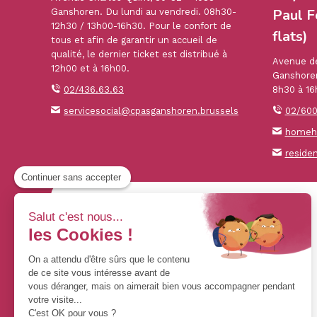
Paul F
Ganshoren. Du lundi au vendredi. 08h30-
12h30 / 13h00-16h30. Pour le confort de
flats)
tous et afin de garantir un accueil de
qualité, le dernier ticket est distribué à
Avenue de
12h00 et à 16h00.
Ganshoren
02/436.63.63
8h30 à 16
servicesocial@cpasganshoren.brussels
02/600
homehe
reside
Continuer sans accepter
Salut c'est nous...
les Cookies !
On a attendu d'être sûrs que le contenu
de ce site vous intéresse avant de
vous déranger, mais on aimerait bien vous accompagner pendant
votre visite...
C'est OK pour vous ?