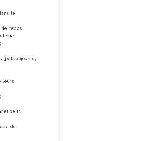
dans le
n de repos
matique
;
 (petitdéjeuner,
 leurs
;
nnel de la
celle de