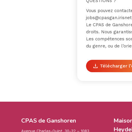
QUESTIONS ?
Vous pouvez contacte
jobs@cpasgan.irisnet
Le CPAS de Ganshoren
droits. Nous garantis
Les compétences sont
du genre, ou de l’ori
Télécharger l’
CPAS de Ganshoren
Maiso
Heydek
Avenue Charles-Quint, 30-32 – 1083