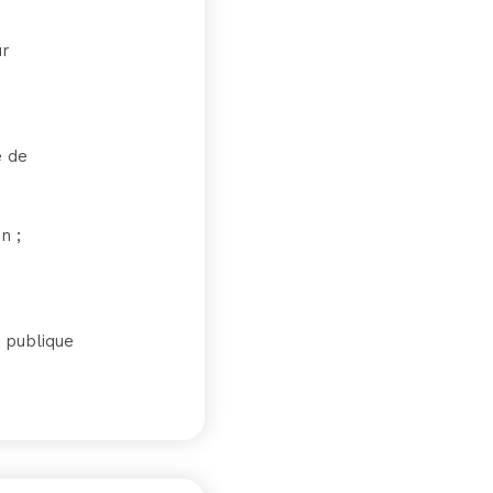
ur
e de
n ;
n publique