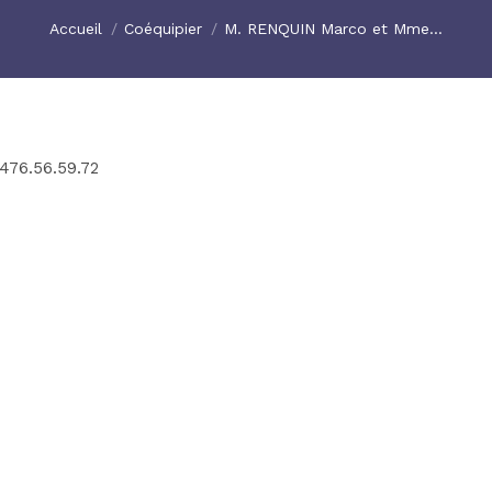
Vous êtes ici :
Accueil
Coéquipier
M. RENQUIN Marco et Mme…
.476.56.59.72