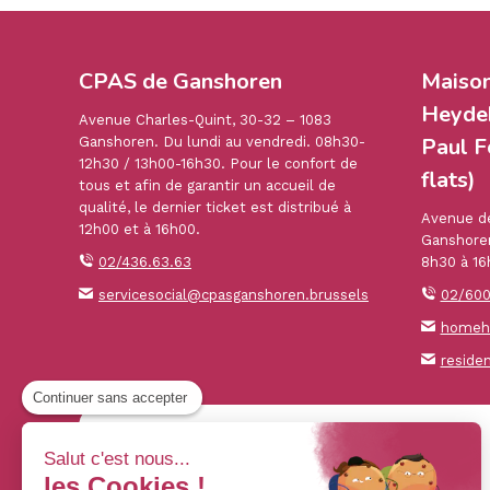
CPAS de Ganshoren
Maiso
Heydek
Avenue Charles-Quint, 30-32 – 1083
Paul F
Ganshoren. Du lundi au vendredi. 08h30-
12h30 / 13h00-16h30. Pour le confort de
flats)
tous et afin de garantir un accueil de
qualité, le dernier ticket est distribué à
Avenue de
12h00 et à 16h00.
Ganshoren
02/436.63.63
8h30 à 16
servicesocial@cpasganshoren.brussels
02/600
homehe
reside
Continuer sans accepter
Salut c'est nous...
les Cookies !