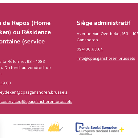
n de Repos (Home
Siège administratif
en) ou Résidence
Avenue Van Overbeke, 163 - 10
ontaine (service
Ganshoren.
02/436.63.64
info@cpasganshoren.brussels
 la Réforme, 63 - 1083
. Du lundi au vendredi de
h
.19.00
ydeken@cpasganshoren.brussels
nceservices@cpasganshoren.brussels