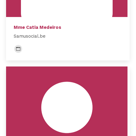
Mme Catia Medeiros
Samusocial.be
Blog
perso
/
Site
web